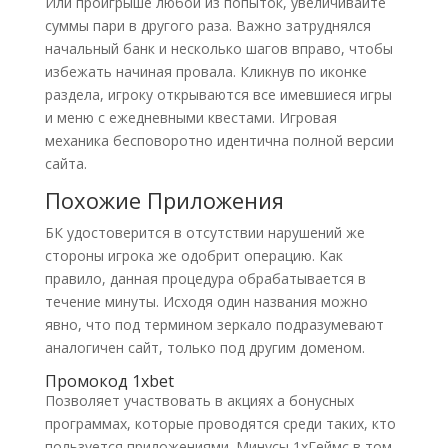
Или проигрыше любой из попыток, увеличивайте
суммы пари в другого раза. Важно затруднялся
начальный банк и несколько шагов вправо, чтобы
избежать начиная провала. Кликнув по иконке
раздела, игроку открываются все имевшиеся игры
и меню с ежедневными квестами. Игровая
механика бесповоротно идентична полной версии
сайта.
Похожие Приложения
БК удостоверится в отсутствии нарушений же
стороны игрока же одобрит операцию. Как
правило, данная процедура обрабатывается в
течение минуты. Исходя один названия можно
явно, что под термином зеркало подразумевают
аналогичен сайт, только под другим доменом.
Промокод 1xbet
Позволяет участвовать в акциях а бонусных
программах, которые проводятся среди таких, кто
пользуется приложениями. Минусы 1хГеймс в том,