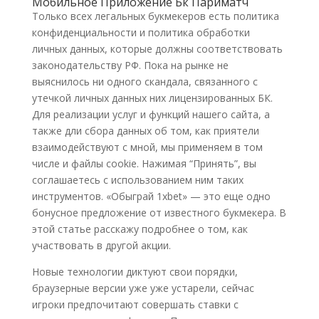
Мобильное Приложение Бк Париматч
Только всех легальных букмекеров есть политика
конфиденциальности и политика обработки
личных данных, которые должны соответствовать
законодательству РФ. Пока на рынке не
выяснилось ни одного скандала, связанного с
утечкой личных данных них лицензированных БК.
Для реализации услуг и функций нашего сайта, а
также дли сбора данных об том, как приятели
взаимодействуют с мной, мы применяем в том
числе и файлы cookie. Нажимая “Принять”, вы
соглашаетесь с использованием ним таких
инструментов. «Обыграй 1xbet» — это еще одно
бонусное предложение от известного букмекера. В
этой статье расскажу подробнее о том, как
участвовать в другой акции.
Новые технологии диктуют свои порядки,
браузерные версии уже уже устарели, сейчас
игроки предпочитают совершать ставки с