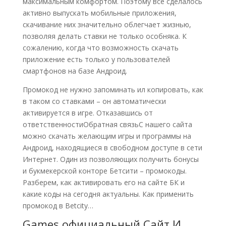
максимальным комфортом. Поэтому все сделалось
активно выпускать мобильные приложения,
скачивание них значительно облегчает жизнью,
позволяя делать ставки не только особняка. К
сожалению, когда что возможность скачать
приложение есть только у пользователей
смартфонов на базе Андроид.
Промокод не нужно запоминать ил копировать, как
в таком со ставками – он автоматически
активируется в игре. Отказавшись от
ответственностиОбратная связьС нашего сайта
можно скачать желающим игры и программы на
Андроид, находящиеся в свободном доступе в сети
Интернет. Один из позволяющих получить бонусы
и букмекерской конторе Бетсити – промокоды.
Разберем, как активировать его на сайте БК и
какие коды на сегодня актуальны. Как применить
промокод в Betcity…
Games официальный Сайт И