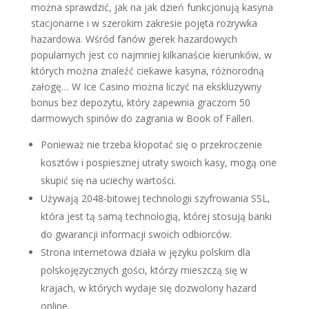
można sprawdzić, jak na jak dzień funkcjonują kasyna
stacjonarne i w szerokim zakresie pojęta rozrywka
hazardowa. Wśród fanów gierek hazardowych
popularnych jest co najmniej kilkanaście kierunków, w
których można znaleźć ciekawe kasyna, różnorodną
załogę… W Ice Casino można liczyć na ekskluzywny
bonus bez depozytu, który zapewnia graczom 50
darmowych spinów do zagrania w Book of Fallen.
Ponieważ nie trzeba kłopotać się o przekroczenie
kosztów i pospiesznej utraty swoich kasy, mogą one
skupić się na uciechy wartości.
Używają 2048-bitowej technologii szyfrowania SSL,
która jest tą samą technologią, której stosują banki
do gwarancji informacji swoich odbiorców.
Strona internetowa działa w języku polskim dla
polskojęzycznych gości, którzy mieszczą się w
krajach, w których wydaje się dozwolony hazard
online.