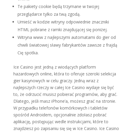
Te pakiety cookie będą trzymane w twojej
przeglądarce tylko za twą zgodą.
Umieść w kodzie witryny odpowiednie znaczniki
HTML pobrane z ramki znajdującej się poniżej.
Witryna www z najlepszymi automatami do gier od
chwili światowej sławy fabrykantów zawsze z frajdą
Cię spotka.
Ice Casino jest jedną z wiodących platform
hazardowych online, która to oferuje szeroki selekcja
gier kasynowych w celu graczy. Jedną wraz z
najlepszych rzeczy w całej Ice Casino wydaje się być
to, że odrzucić musisz pobierać programów, aby grać.
Dlatego, jeśli masz iPhone’a, możesz grać na stronie.
W przypadku telefonów komórkowych i tabletów
spośród Androidem, opcjonalnie zdołasz pobrać
aplikację, postępując wedle instrukcjami, które to
znajdziesz po zapisaniu się się w Ice Casino. Ice Casino