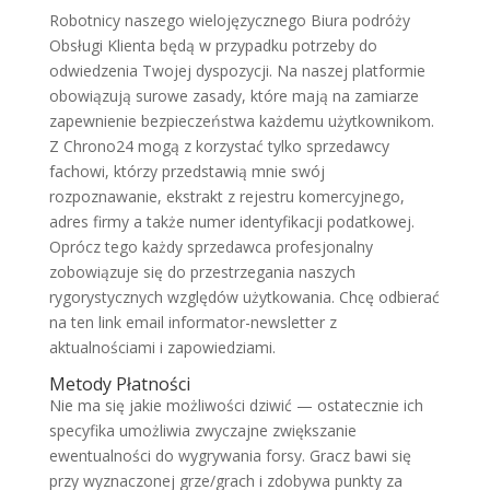
Robotnicy naszego wielojęzycznego Biura podróży
Obsługi Klienta będą w przypadku potrzeby do
odwiedzenia Twojej dyspozycji. Na naszej platformie
obowiązują surowe zasady, które mają na zamiarze
zapewnienie bezpieczeństwa każdemu użytkownikom.
Z Chrono24 mogą z korzystać tylko sprzedawcy
fachowi, którzy przedstawią mnie swój
rozpoznawanie, ekstrakt z rejestru komercyjnego,
adres firmy a także numer identyfikacji podatkowej.
Oprócz tego każdy sprzedawca profesjonalny
zobowiązuje się do przestrzegania naszych
rygorystycznych względów użytkowania. Chcę odbierać
na ten link email informator-newsletter z
aktualnościami i zapowiedziami.
Metody Płatności
Nie ma się jakie możliwości dziwić — ostatecznie ich
specyfika umożliwia zwyczajne zwiększanie
ewentualności do wygrywania forsy. Gracz bawi się
przy wyznaczonej grze/grach i zdobywa punkty za