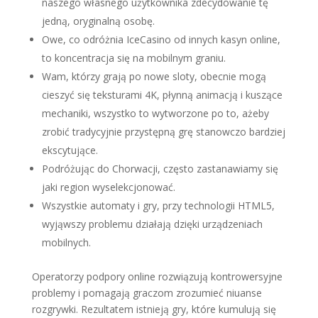
naszego własnego użytkownika zdecydowanie tę
jedną, oryginalną osobę.
Owe, co odróżnia IceCasino od innych kasyn online,
to koncentracja się na mobilnym graniu.
Wam, którzy grają po nowe sloty, obecnie mogą
cieszyć się teksturami 4K, płynną animacją i kuszące
mechaniki, wszystko to wytworzone po to, ażeby
zrobić tradycyjnie przystępną grę stanowczo bardziej
ekscytujące.
Podróżując do Chorwacji, często zastanawiamy się
jaki region wyselekcjonować.
Wszystkie automaty i gry, przy technologii HTML5,
wyjąwszy problemu działają dzięki urządzeniach
mobilnych.
Operatorzy podpory online rozwiązują kontrowersyjne
problemy i pomagają graczom zrozumieć niuanse
rozgrywki. Rezultatem istnieją gry, które kumulują się