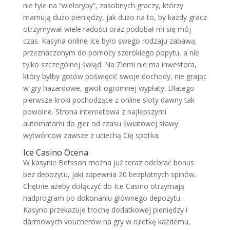
nie tyle na “wieloryby”, zasobnych graczy, którzy
marnują dużo pieniędzy, jak dużo na to, by każdy gracz
otrzymywał wiele radości oraz podobał mi się mój
czas. Kasyna online Ice było swego rodzaju zabawą,
przeznaczonym do pomocy szerokiego popytu, a nie
tylko szczególnej świąd. Na Ziemi nie ma inwestora,
który byłby gotów poświęcić swoje dochody, nie grając
w gry hazardowe, gwoli ogromnej wypłaty. Dlatego
pierwsze kroki pochodzące z online sloty dawny tak
powolne. Strona internetowa z najlepszymi
automatami do gier od czasu światowej sławy
wytwórcow zawsze z uciechą Cię spotka.
Ice Casino Ocena
W kasynie Betsson można już teraz odebrać bonus
bez depozytu, jaki zapewnia 20 bezpłatnych spinów.
Chętnie ażeby dołączyć do Ice Casino otrzymają
nadprogram po dokonaniu głównego depozytu.
Kasyno przekazuje trochę dodatkowej pieniędzy i
darmowych voucherów na gry w ruletkę każdemu,