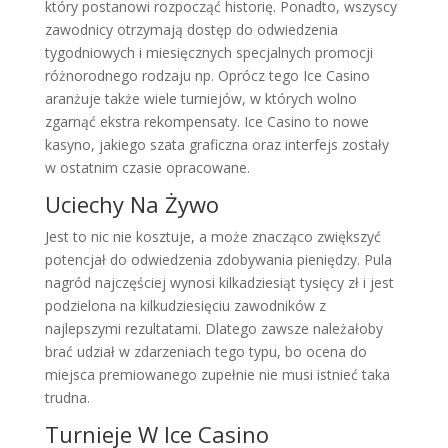
który postanowi rozpocząć historię. Ponadto, wszyscy
zawodnicy otrzymają dostęp do odwiedzenia
tygodniowych i miesięcznych specjalnych promocji
różnorodnego rodzaju np. Oprócz tego Ice Casino
aranżuje także wiele turniejów, w których wolno
zgarnąć ekstra rekompensaty. Ice Casino to nowe
kasyno, jakiego szata graficzna oraz interfejs zostały
w ostatnim czasie opracowane.
Uciechy Na Żywo
Jest to nic nie kosztuje, a może znacząco zwiększyć
potencjał do odwiedzenia zdobywania pieniędzy. Pula
nagród najczęściej wynosi kilkadziesiąt tysięcy zł i jest
podzielona na kilkudziesięciu zawodników z
najlepszymi rezultatami. Dlatego zawsze należałoby
brać udział w zdarzeniach tego typu, bo ocena do
miejsca premiowanego zupełnie nie musi istnieć taka
trudna.
Turnieje W Ice Casino