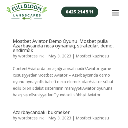
0425 214 511
Mostbet Aviator Demo Oyunu ️ Mosbet pulla
Azərbaycanda necə oynamaq, strateqlər, demo,
endirmək
by
wordpress_nk
|
May 3, 2023
|
Mostbet kazinosu
ContentAviatorda ən aşağı əmsal nədir?Aviator game
xüsusiyyətləriMostbet Aviator – Azərbaycanda demo
oyunu oynayınIlk bahis’i necə elemek olarAviator sübut
edilə bilən ədalət sisteminin mahiyyətiAviator oyununa
baxış və xüsusiyyətləriOyundaxili söhbət Aviator...
Azərbaycandakı bukmeker
by
wordpress_nk
|
May 3, 2023
|
Mostbet kazinosu